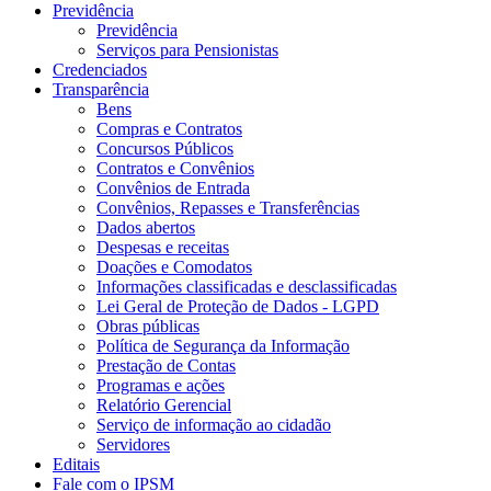
Previdência
Previdência
Serviços para Pensionistas
Credenciados
Transparência
Bens
Compras e Contratos
Concursos Públicos
Contratos e Convênios
Convênios de Entrada
Convênios, Repasses e Transferências
Dados abertos
Despesas e receitas
Doações e Comodatos
Informações classificadas e desclassificadas
Lei Geral de Proteção de Dados - LGPD
Obras públicas
Política de Segurança da Informação
Prestação de Contas
Programas e ações
Relatório Gerencial
Serviço de informação ao cidadão
Servidores
Editais
Fale com o IPSM