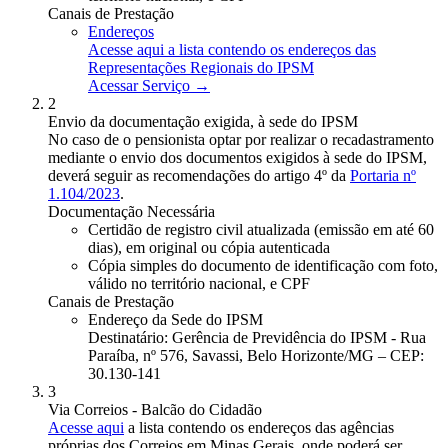
Canais de Prestação
Endereços
Acesse aqui a lista contendo os endereços das
Representações Regionais do IPSM
Acessar Serviço →
2
Envio da documentação exigida, à sede do IPSM
No caso de o pensionista optar por realizar o recadastramento
mediante o envio dos documentos exigidos à sede do IPSM,
deverá seguir as recomendações do artigo 4º da
Portaria nº
1.104/2023
.
Documentação Necessária
Certidão de registro civil atualizada (emissão em até 60
dias), em original ou cópia autenticada
Cópia simples do documento de identificação com foto,
válido no território nacional, e CPF
Canais de Prestação
Endereço da Sede do IPSM
Destinatário: Gerência de Previdência do IPSM - Rua
Paraíba, nº 576, Savassi, Belo Horizonte/MG – CEP:
30.130-141
3
Via Correios - Balcão do Cidadão
Acesse aqui
a lista contendo os endereços das agências
próprias dos Correios em Minas Gerais, onde poderá ser