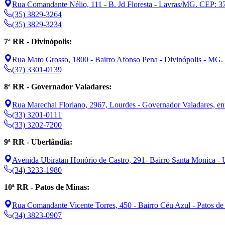
Rua Comandante Nélio, 111 - B. Jd Floresta - Lavras/MG. CEP: 3
(35) 3829-3264
(35) 3829-3234
7ª RR - Divinópolis:
Rua Mato Grosso, 1800 - Bairro Afonso Pena - Divinópolis - MG
(37) 3301-0139
8ª RR - Governador Valadares:
Rua Marechal Floriano, 2967, Lourdes - Governador Valadares, e
(33) 3201-0111
(33) 3202-7200
9ª RR - Uberlândia:
Avenida Ubiratan Honório de Castro, 291- Bairro Santa Monica 
(34) 3233-1980
10ª RR - Patos de Minas:
Rua Comandante Vicente Torres, 450 - Bairro Céu Azul - Patos 
(34) 3823-0907