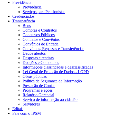
Previdência
Previdência
Serviços para Pensionistas
Credenciados
Transparência
Bens
Compras e Contratos
Concursos Públicos
Contratos e Convênios
Convênios de Entrada
Convênios, Repasses e Transferências
Dados abertos
Despesas e receitas
Doações e Comodatos
Informações classificadas e desclassificadas
Lei Geral de Proteção de Dados - LGPD
Obras públicas
Política de Segurança da Informação
Prestação de Contas
Programas e ações
Relatório Gerencial
Serviço de informação ao cidadão
Servidores
Editais
Fale com o IPSM