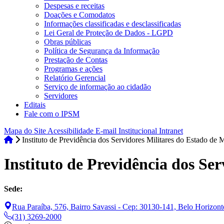
Despesas e receitas
Doações e Comodatos
Informações classificadas e desclassificadas
Lei Geral de Proteção de Dados - LGPD
Obras públicas
Política de Segurança da Informação
Prestação de Contas
Programas e ações
Relatório Gerencial
Serviço de informação ao cidadão
Servidores
Editais
Fale com o IPSM
Mapa do Site
Acessibilidade
E-mail Institucional
Intranet
Instituto de Previdência dos Servidores Militares do Estado de
Instituto de Previdência dos Se
Sede:
Rua Paraíba, 576, Bairro Savassi - Cep: 30130-141, Belo Horizont
(31) 3269-2000