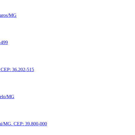
Claros/MG
-499
. CEP: 36.202-515
rvelo/MG
oni/MG. CEP: 39.800-000