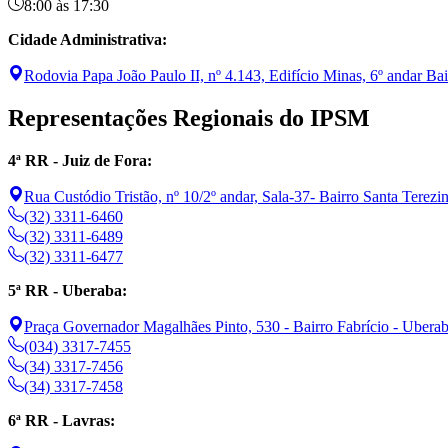
8:00 às 17:30
Cidade Administrativa:
Rodovia Papa João Paulo II, nº 4.143, Edifício Minas, 6º andar B
Representações Regionais do IPSM
4ª RR - Juiz de Fora:
Rua Custódio Tristão, nº 10/2º andar, Sala-37- Bairro Santa Terezin
(32) 3311-6460
(32) 3311-6489
(32) 3311-6477
5ª RR - Uberaba:
Praça Governador Magalhães Pinto, 530 - Bairro Fabrício - Uber
(034) 3317-7455
(34) 3317-7456
(34) 3317-7458
6ª RR - Lavras: