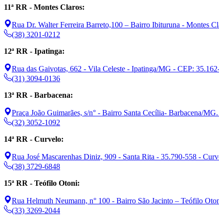
11ª RR - Montes Claros:
Rua Dr. Walter Ferreira Barreto,100 – Bairro Ibituruna - Montes 
(38) 3201-0212
12ª RR - Ipatinga:
Rua das Gaivotas, 662 - Vila Celeste - Ipatinga/MG - CEP: 35.162
(31) 3094-0136
13ª RR - Barbacena:
Praça João Guimarães, s/n° - Bairro Santa Cecília- Barbacena/MG
(32) 3052-1092
14ª RR - Curvelo:
Rua José Mascarenhas Diniz, 909 - Santa Rita - 35.790-558 - Cu
(38) 3729-6848
15ª RR - Teófilo Otoni:
Rua Helmuth Neumann, n° 100 - Bairro São Jacinto – Teófilo Ot
(33) 3269-2044