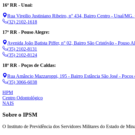
16ª RR - Unaí:
Rua Virgilio Justiniano Ribeiro, n° 434, Bairro Centro - Unaí/MG
(32) 2102-1618
17ª RR - Pouso Alegre:
Avenida João Batista Piffer, n° 02, Bairro São Cristóvão - Pouso
(35) 2102-8131
(35) 2102-8124
18ª RR - Poços de Caldas:
Rua Amâncio Mazzaroppi, 195 - Bairro Estância São José - Poço
(35) 3066-6038
HPM
Centro Odontológico
NAIS
Sobre o IPSM
O Instituto de Previdência dos Servidores Militares do Estado de Mina