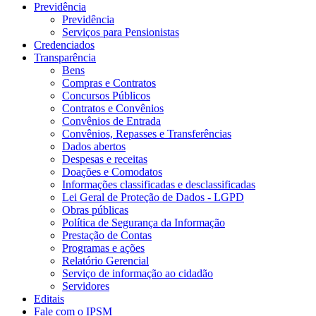
Previdência
Previdência
Serviços para Pensionistas
Credenciados
Transparência
Bens
Compras e Contratos
Concursos Públicos
Contratos e Convênios
Convênios de Entrada
Convênios, Repasses e Transferências
Dados abertos
Despesas e receitas
Doações e Comodatos
Informações classificadas e desclassificadas
Lei Geral de Proteção de Dados - LGPD
Obras públicas
Política de Segurança da Informação
Prestação de Contas
Programas e ações
Relatório Gerencial
Serviço de informação ao cidadão
Servidores
Editais
Fale com o IPSM