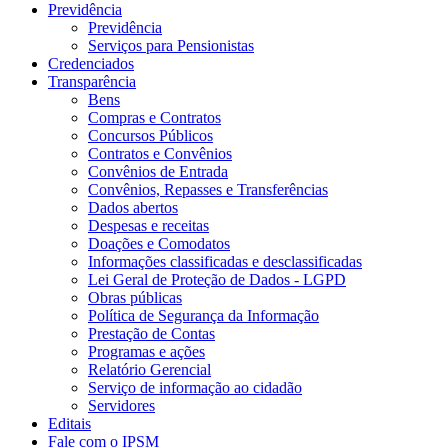
Previdência
Previdência
Serviços para Pensionistas
Credenciados
Transparência
Bens
Compras e Contratos
Concursos Públicos
Contratos e Convênios
Convênios de Entrada
Convênios, Repasses e Transferências
Dados abertos
Despesas e receitas
Doações e Comodatos
Informações classificadas e desclassificadas
Lei Geral de Proteção de Dados - LGPD
Obras públicas
Política de Segurança da Informação
Prestação de Contas
Programas e ações
Relatório Gerencial
Serviço de informação ao cidadão
Servidores
Editais
Fale com o IPSM