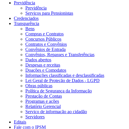
Previdência
Previdência
Serviços para Pensionistas
Credenciados
Transparência
Bens
Compras e Contratos
Concursos Públicos
Contratos e Convênios
Convênios de Entrada
Convênios, Repasses e Transferências
Dados abertos
Despesas e receitas
Doações e Comodatos
Informações classificadas e desclassificadas
Lei Geral de Proteção de Dados - LGPD
Obras públicas
Política de Segurança da Informação
Prestação de Contas
Programas e ações
Relatório Gerencial
Serviço de informação ao cidadão
Servidores
Editais
Fale com o IPSM