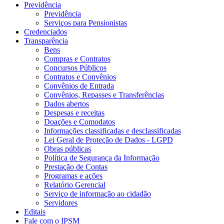
Previdência
Previdência
Serviços para Pensionistas
Credenciados
Transparência
Bens
Compras e Contratos
Concursos Públicos
Contratos e Convênios
Convênios de Entrada
Convênios, Repasses e Transferências
Dados abertos
Despesas e receitas
Doações e Comodatos
Informações classificadas e desclassificadas
Lei Geral de Proteção de Dados - LGPD
Obras públicas
Política de Segurança da Informação
Prestação de Contas
Programas e ações
Relatório Gerencial
Serviço de informação ao cidadão
Servidores
Editais
Fale com o IPSM