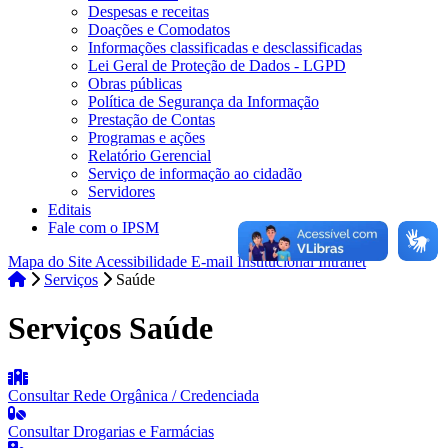
Despesas e receitas
Doações e Comodatos
Informações classificadas e desclassificadas
Lei Geral de Proteção de Dados - LGPD
Obras públicas
Política de Segurança da Informação
Prestação de Contas
Programas e ações
Relatório Gerencial
Serviço de informação ao cidadão
Servidores
Editais
Fale com o IPSM
Mapa do Site
Acessibilidade
E-mail Institucional
Intranet
Serviços
Saúde
Serviços Saúde
Consultar Rede Orgânica / Credenciada
Consultar Drogarias e Farmácias