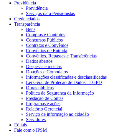
Previdência
Previdência
Serviços para Pensionistas
Credenciados
Transparência
Bens
Compras e Contratos
Concursos Públicos
Contratos e Convênios
Convênios de Entrada
Convênios, Repasses e Transferências
Dados abertos
Despesas e receitas
Doações e Comodatos
Informações classificadas e desclassificadas
Lei Geral de Proteção de Dados - LGPD
Obras públicas
Política de Segurança da Informação
Prestação de Contas
Programas e ações
Relatório Gerencial
Serviço de informação ao cidadão
Servidores
Editais
Fale com o IPSM