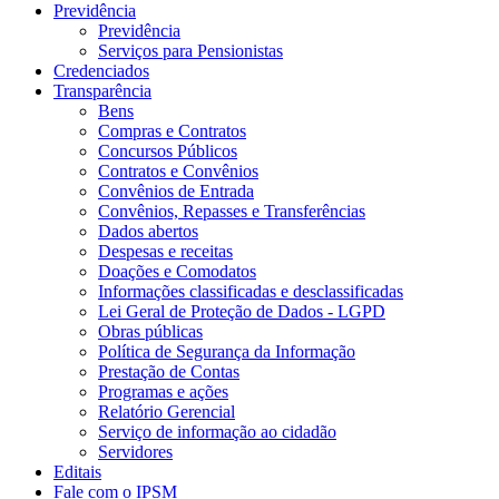
Previdência
Previdência
Serviços para Pensionistas
Credenciados
Transparência
Bens
Compras e Contratos
Concursos Públicos
Contratos e Convênios
Convênios de Entrada
Convênios, Repasses e Transferências
Dados abertos
Despesas e receitas
Doações e Comodatos
Informações classificadas e desclassificadas
Lei Geral de Proteção de Dados - LGPD
Obras públicas
Política de Segurança da Informação
Prestação de Contas
Programas e ações
Relatório Gerencial
Serviço de informação ao cidadão
Servidores
Editais
Fale com o IPSM