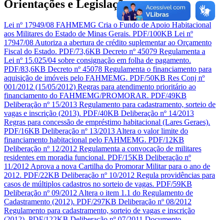
Orientações e Legislação
Lei nº 17949/08 FAHMEMG
Cria o Fundo de Apoio Habitacional
aos Militares do Estado de Minas Gerais.
PDF/100KB
Lei nº
17947/08
Autoriza a abertura de crédito suplementar ao Orçamento
Fiscal do Estado.
PDF/73,6KB
Decreto nº 45079
Regulamenta a
Lei nº 15.025/04 sobre consignação em folha de pagamento.
PDF/83,6KB
Decreto nº 45078
Regulamenta o financiamento para
aquisição de imóveis pelo FAHMEMG.
PDF/50KB
Res Conj nº
001/2012 (15/05/2012)
Regras para atendimento prioritário ao
financiamento do FAHMEMG/PROMORAR.
PDF/49KB
Deliberação nº 15/2013
Regulamento para cadastramento, sorteio de
vagas e inscrição (2013).
PDF/40KB
Deliberação nº 14/2013
Regras para concessão de empréstimo habitacional (Lares Geraes).
PDF/16KB
Deliberação nº 13/2013
Altera o valor limite do
financiamento habitacional pelo FAHMEMG.
PDF/12KB
Deliberação nº 12/2012
Regulamenta a convocação de militares
residentes em moradia funcional.
PDF/15KB
Deliberação nº
11/2012
Aprova a nova Cartilha do Promorar Militar para o ano de
2012.
PDF/22KB
Deliberação nº 10/2012
Regula providências para
casos de múltiplos cadastros no sorteio de vagas.
PDF/59KB
Deliberação nº 09/2012
Altera o item 1.1 do Regulamento de
Cadastramento (2012).
PDF/297KB
Deliberação nº 08/2012
Regulamento para cadastramento, sorteio de vagas e inscrição
(2012).
PDF/122KB
Deliberação nº 07/2011
Documento