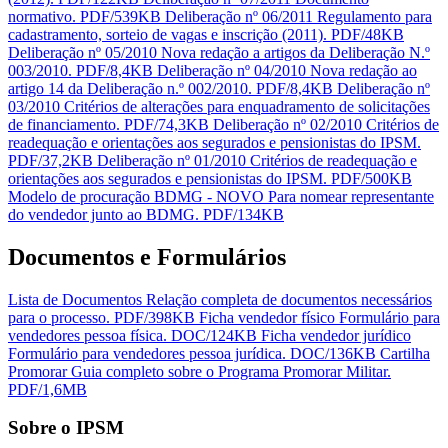
normativo.
PDF/539KB
Deliberação nº 06/2011
Regulamento para
cadastramento, sorteio de vagas e inscrição (2011).
PDF/48KB
Deliberação nº 05/2010
Nova redação a artigos da Deliberação N.º
003/2010.
PDF/8,4KB
Deliberação nº 04/2010
Nova redação ao
artigo 14 da Deliberação n.º 002/2010.
PDF/8,4KB
Deliberação nº
03/2010
Critérios de alterações para enquadramento de solicitações
de financiamento.
PDF/74,3KB
Deliberação nº 02/2010
Critérios de
readequação e orientações aos segurados e pensionistas do IPSM.
PDF/37,2KB
Deliberação nº 01/2010
Critérios de readequação e
orientações aos segurados e pensionistas do IPSM.
PDF/500KB
Modelo de procuração BDMG - NOVO
Para nomear representante
do vendedor junto ao BDMG.
PDF/134KB
Documentos e Formulários
Lista de Documentos
Relação completa de documentos necessários
para o processo.
PDF/398KB
Ficha vendedor físico
Formulário para
vendedores pessoa física.
DOC/124KB
Ficha vendedor jurídico
Formulário para vendedores pessoa jurídica.
DOC/136KB
Cartilha
Promorar
Guia completo sobre o Programa Promorar Militar.
PDF/1,6MB
Sobre o IPSM