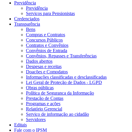
Previdência
Previdência
Serviços para Pensionistas
Credenciados
Transparência
Bens
Compras e Contratos
Concursos Públicos
Contratos e Convênios
Convênios de Entrada
Convênios, Repasses e Transferências
Dados abertos
Despesas e receitas
Doações e Comodatos
Informações classificadas e desclassificadas
Lei Geral de Proteção de Dados - LGPD
Obras públicas
Política de Segurança da Informação
Prestação de Contas
Programas e ações
Relatório Gerencial
Serviço de informação ao cidadão
Servidores
Editais
Fale com o IPSM