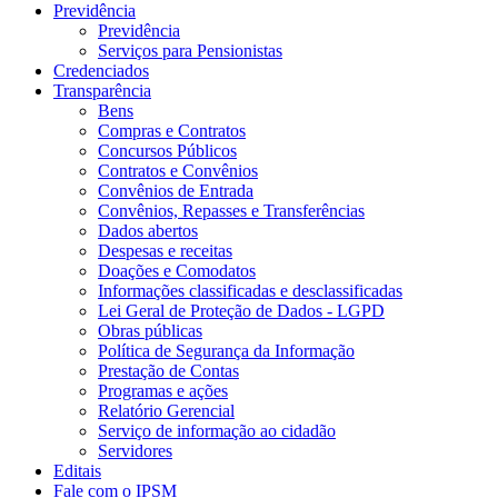
Previdência
Previdência
Serviços para Pensionistas
Credenciados
Transparência
Bens
Compras e Contratos
Concursos Públicos
Contratos e Convênios
Convênios de Entrada
Convênios, Repasses e Transferências
Dados abertos
Despesas e receitas
Doações e Comodatos
Informações classificadas e desclassificadas
Lei Geral de Proteção de Dados - LGPD
Obras públicas
Política de Segurança da Informação
Prestação de Contas
Programas e ações
Relatório Gerencial
Serviço de informação ao cidadão
Servidores
Editais
Fale com o IPSM