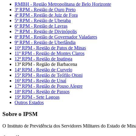
RMBH - Região Metropolitana de Belo Horizonte
3ª RPM - Região de Ouro Preto
4ª RPM - Região de Juiz de Fora
5ª RPM - Região de Uberaba
6ª RPM - Região de Lavras
7ª RPM - Região de Divinópolis
8ª RPM - Região de Governador Valadares
9ª RPM - Região de Uberlândia
10ª RPM - Região de Patos de Minas
11ª RPM - Região de Montes Claros
12ª RPM - Região de Ipatinga
13ª RPM - Região de Barbacena
14ª RPM - Região de Curvelo
15ª RPM - Região de Teófilo Otoni
16ª RPM - Região de Unaí
17ª RPM - Região de Pouso Alegre
18ª RPM - Região de Passos
19ª RPM - Sete Lagoas
Outros Estados
Sobre o IPSM
O Instituto de Previdência dos Servidores Militares do Estado de Mina