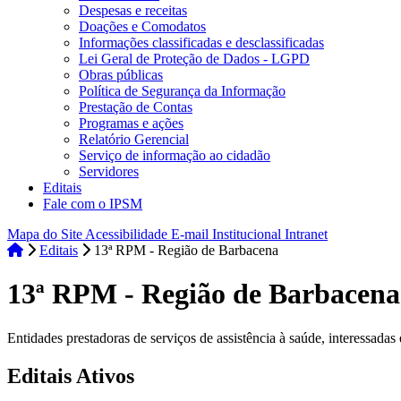
Despesas e receitas
Doações e Comodatos
Informações classificadas e desclassificadas
Lei Geral de Proteção de Dados - LGPD
Obras públicas
Política de Segurança da Informação
Prestação de Contas
Programas e ações
Relatório Gerencial
Serviço de informação ao cidadão
Servidores
Editais
Fale com o IPSM
Mapa do Site
Acessibilidade
E-mail Institucional
Intranet
Editais
13ª RPM - Região de Barbacena
13ª RPM - Região de Barbacena
Entidades prestadoras de serviços de assistência à saúde, intere
Editais Ativos