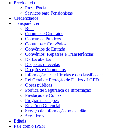
Previdência
Previdência
Serviços para Pensionistas
Credenciados
Transparência
Bens
Compras e Contratos
Concursos Públicos
Contratos e Convênios
Convênios de Entrada
Convênios, Repasses e Transferências
Dados abertos
Despesas e receitas
Doações e Comodatos
Informações classificadas e desclassificadas
Lei Geral de Proteção de Dados - LGPD
Obras públicas
Política de Segurança da Informação
Prestação de Contas
Programas e ações
Relatório Gerencial
Serviço de informação ao cidadão
Servidores
Editais
Fale com o IPSM