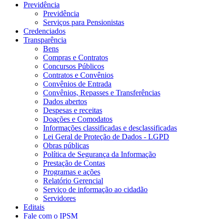
Previdência
Previdência
Serviços para Pensionistas
Credenciados
Transparência
Bens
Compras e Contratos
Concursos Públicos
Contratos e Convênios
Convênios de Entrada
Convênios, Repasses e Transferências
Dados abertos
Despesas e receitas
Doações e Comodatos
Informações classificadas e desclassificadas
Lei Geral de Proteção de Dados - LGPD
Obras públicas
Política de Segurança da Informação
Prestação de Contas
Programas e ações
Relatório Gerencial
Serviço de informação ao cidadão
Servidores
Editais
Fale com o IPSM