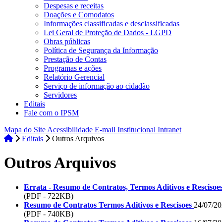
Despesas e receitas
Doações e Comodatos
Informações classificadas e desclassificadas
Lei Geral de Proteção de Dados - LGPD
Obras públicas
Política de Segurança da Informação
Prestação de Contas
Programas e ações
Relatório Gerencial
Serviço de informação ao cidadão
Servidores
Editais
Fale com o IPSM
Mapa do Site
Acessibilidade
E-mail Institucional
Intranet
Editais
Outros Arquivos
Outros Arquivos
Errata - Resumo de Contratos, Termos Aditivos e Rescisoe
(PDF - 722KB)
Resumo de Contratos Termos Aditivos e Rescisoes
24/07/2
(PDF - 740KB)