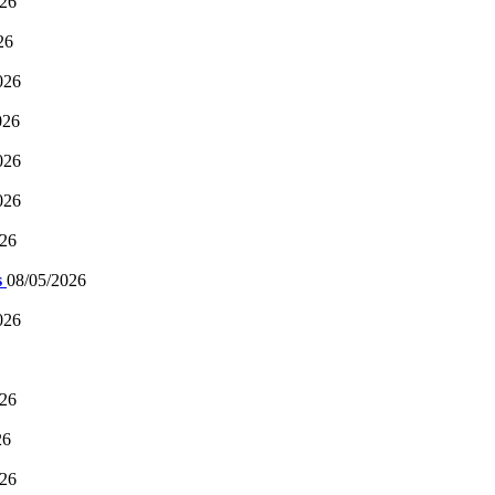
026
26
026
026
026
026
026
s
08/05/2026
026
026
26
026